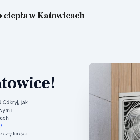
p ciepła w Katowicach
towice!
Odkryj, jak
wym i
cach
/
szczędności,