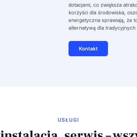
dotacjami, co zwiększa atrak
korzyści dla środowiska, osz
energetyczna sprawiają, że t
alternatywą dla tradycyjnyc
Kontakt
USŁUGI
instalacja, serwis – wsz