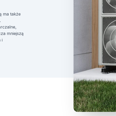
łą ma także
.
rczalne,
cza mniejszą
 i